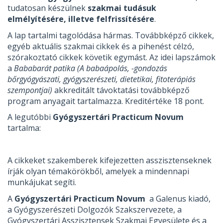
tudatosan készülnek
szakmai tudásuk
elmélyítésére, illetve felfrissítésére
.
A lap tartalmi tagolódása hármas. Továbbképző cikkek,
egyéb aktuális szakmai cikkek és a pihenést célzó,
szórakoztató cikkek követik egymást. Az idei lapszámok
a
Bababarát patika (A babaápolás, -gondozás
bőrgyógyászati, gyógyszerészeti, dietetikai, fitoterápiás
szempontjai)
akkreditált távoktatási továbbképző
program anyagait tartalmazza. Kreditértéke 18 pont.
A legutóbbi
Gyógyszertári Practicum Novum
tartalma:
A cikkeket szakemberek kifejezetten asszisztenseknek
írják olyan témakörökből, amelyek a mindennapi
munkájukat segíti.
A
Gyógyszertári Practicum Novum
a Galenus kiadó,
a Gyógyszerészeti Dolgozók Szakszervezete, a
Gyógyszertári Asszisztensek Szakmai Egyesülete és a