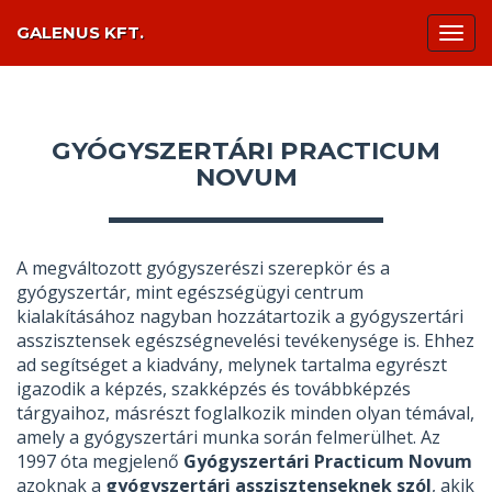
GALENUS KFT.
Togg
navi
GYÓGYSZERTÁRI PRACTICUM
NOVUM
A megváltozott gyógyszerészi szerepkör és a
gyógyszertár, mint egészségügyi centrum
kialakításához nagyban hozzátartozik a gyógyszertári
asszisztensek egészségnevelési tevékenysége is. Ehhez
ad segítséget a kiadvány, melynek tartalma egyrészt
igazodik a képzés, szakképzés és továbbképzés
tárgyaihoz, másrészt foglalkozik minden olyan témával,
amely a gyógyszertári munka során felmerülhet. Az
1997 óta megjelenő
Gyógyszertári Practicum Novum
azoknak a
gyógyszertári asszisztenseknek szól
, akik