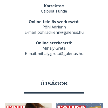
Korrektor:
Czibula Tünde
Online felelős szerkesztő:
Pöhl Adrienn
E-mail: pohl.adrienn@galenus.hu
Online szerkesztő:
Mihály Gréta
E-mail: mihaly.greta@galenus.hu
ÚJSÁGOK