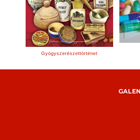
Gyógyszerészettörténet
GALEN