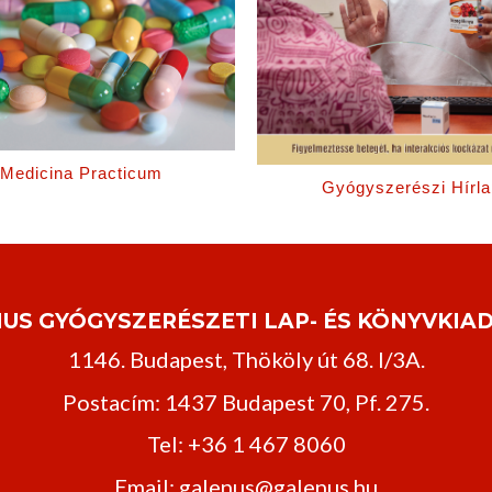
Medicina Practicum
Gyógyszerészi Hírla
US GYÓGYSZERÉSZETI LAP- ÉS KÖNYVKIAD
1146. Budapest, Thököly út 68. I/3A.
Postacím: 1437 Budapest 70, Pf. 275.
Tel: +36 1 467 8060
Email: galenus@galenus.hu